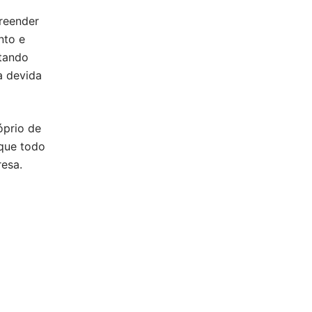
reender
nto e
tando
a devida
óprio de
 que todo
esa.