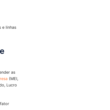
 e linhas
 e
ender as
resa
(MEI,
do, Lucro
fator