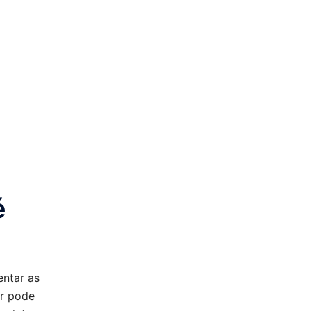
é
entar as
r pode