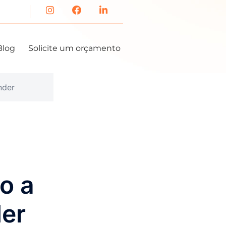
Blog
Solicite um orçamento
nder
o a
er