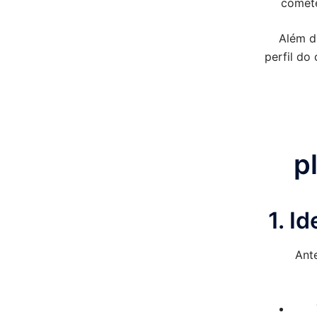
comete
Além di
perfil do
p
1. I
Ant