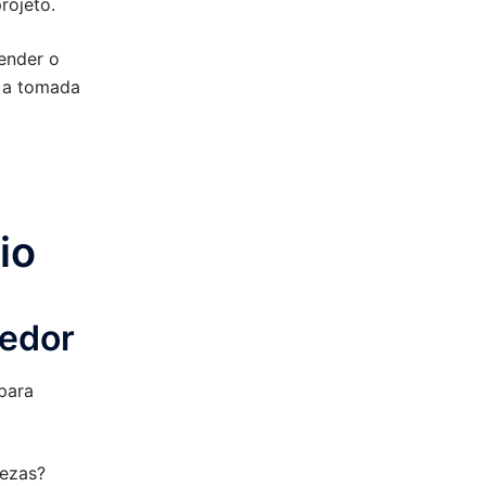
rojeto.
tender o
, a tomada
io
dedor
para
tezas?