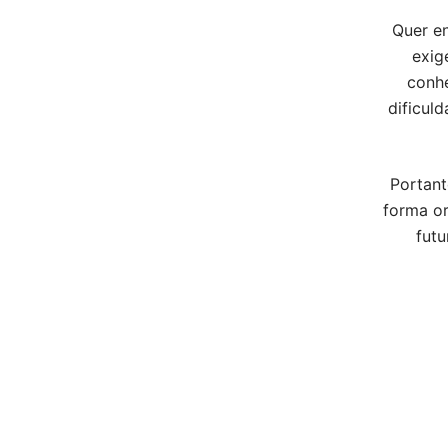
Quer e
exig
conh
dificul
Portant
forma or
futu