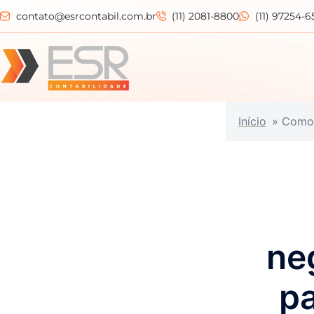
contato@esrcontabil.com.br
(11) 2081-8800
(11) 97254-6
Início
»
Como 
ne
p