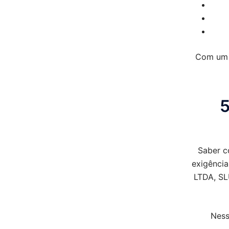
Com um p
5
Saber c
exigência
LTDA, SL
Ness