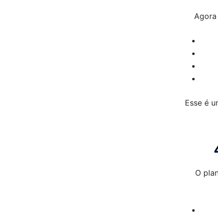
Agora 
Esse é u
O pla