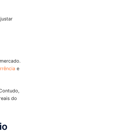
justar
 mercado.
rrência
e
 Contudo,
reais do
io