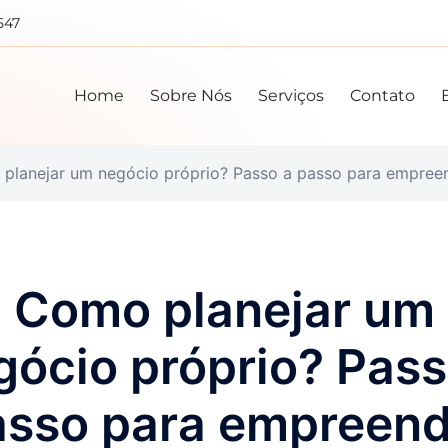
547
Home
Sobre Nós
Serviços
Contato
planejar um negócio próprio? Passo a passo para empree
Como planejar um
gócio próprio? Pass
asso para empreend