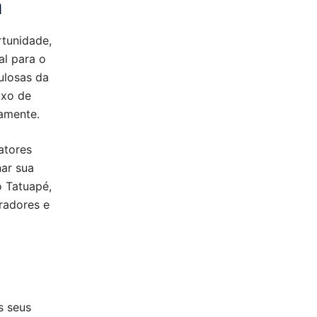
a
rtunidade,
al para o
ulosas da
uxo de
amente.
atores
nar sua
 Tatuapé,
radores e
s seus