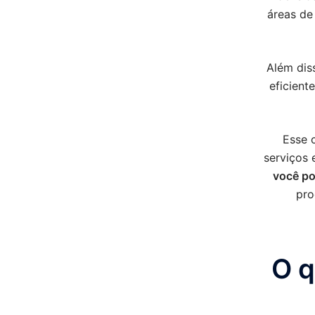
áreas de
Além dis
eficient
Esse 
serviços 
você po
pro
O q