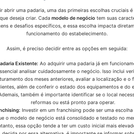
r abrir uma padaria, uma das primeiras escolhas cruciais é
que deseja criar. Cada
modelo de negócio
tem suas caracte
ens e desafios específicos, e essa escolha impacta direta
funcionamento do estabelecimento.
Assim, é preciso decidir entre as opções em seguida:
adaria Existente:
Ao adquirir uma padaria já em funcionam
ssencial analisar cuidadosamente o negócio. Isso inclui veri
turamento dos meses anteriores, avaliar a localização e o 
lientes, além de conferir o estado dos equipamentos e do 
Ademais, também é importante identificar se o local necess
reformas ou está pronto para operar.
nchising:
Investir em um franchising pode ser uma escolha 
que o modelo de negócio está consolidado e testado no me
ntanto, essa opção tende a ter um custo inicial mais eleva
decida por essa alternativa, é importante se informar sob