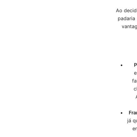
Ao decidi
padaria 
vantag
P
e
fa
c
Fra
já 
e