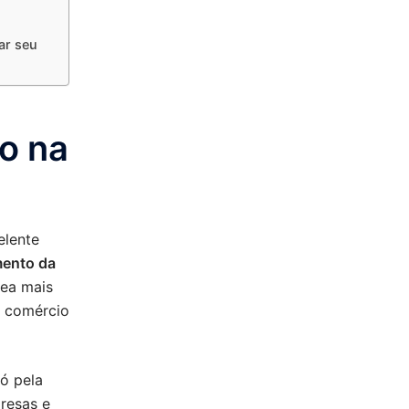
ar seu
o na
elente
mento da
rea mais
 comércio
ó pela
resas e