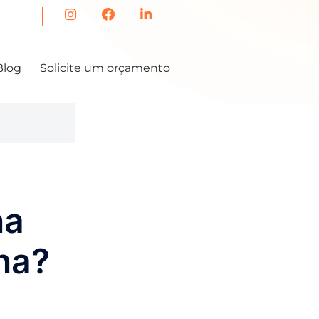
Blog
Solicite um orçamento
na
na?