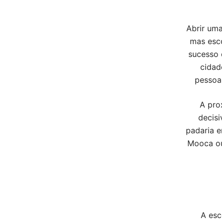
Abrir uma
mas esco
sucesso 
cidad
pessoa
A pro
decisi
padaria 
Mooca ou
A esc