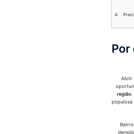
Preci
Por
Abrir
oportun
região
.
populosa
Bairr
densid