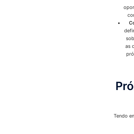
opor
co
C
defi
sob
as 
pró
Pró
Tendo em