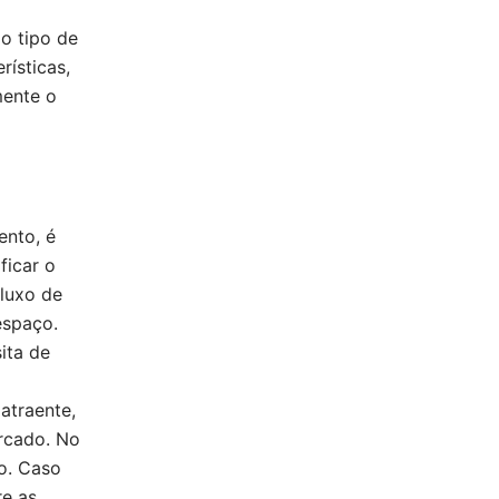
 o tipo de
rísticas,
mente o
ento, é
ficar o
fluxo de
espaço.
ita de
atraente,
rcado. No
do. Caso
re as