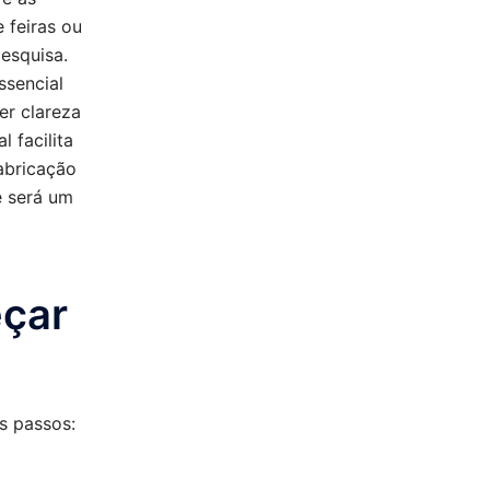
 feiras ou
esquisa.
ssencial
er clareza
 facilita
fabricação
e será um
eçar
s passos: