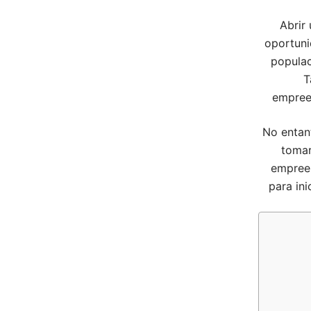
Abrir
oportuni
popula
T
empreen
No entan
tomar
empreen
para ini