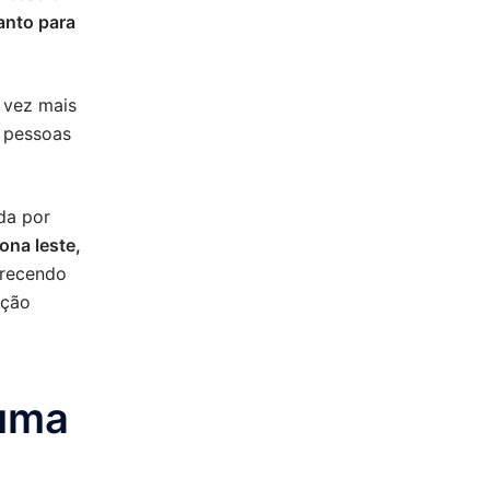
anto para
 vez mais
e pessoas
da por
ona leste,
recendo
ação
 uma