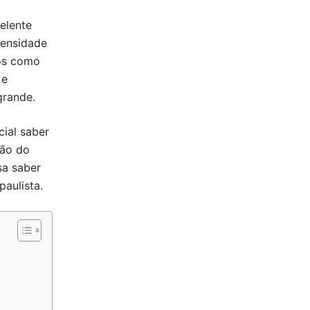
elente
densidade
os como
 e
 grande.
ial saber
ção do
sa saber
paulista.